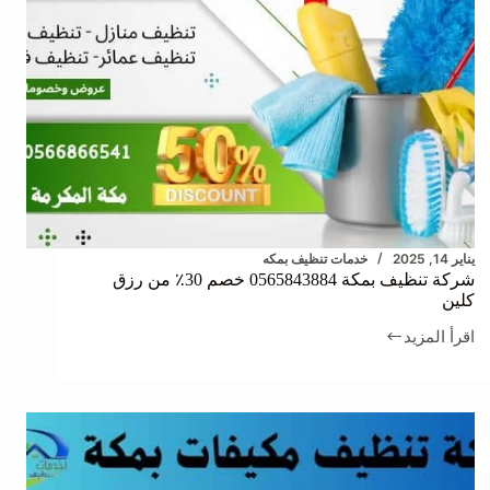
يناير 14, 2025
خدمات تنظيف بمكه
شركة تنظيف بمكة 0565843884 خصم 30٪ من رزق
كلين
اقرأ المزيد
شركة
تنظيف
بمكة
0565843884
خصم
30٪
من
رزق