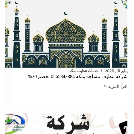
يناير 15, 2025
خدمات تنظيف بمكه
شركة تنظيف مساجد بمكة 0565843884 بخصم 30%
اقرأ المزيد
شركة
تنظيف
مساجد
بمكة
0565843884
بخصم
30%