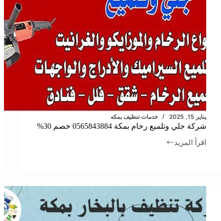
يناير 15, 2025
خدمات تنظيف بمكه
شركة جلي وتلميع رخام بمكة 0565843884 خصم 30%
اقرأ المزيد
شركة
جلي
وتلميع
رخام
بمكة
0565843884
خصم
30%