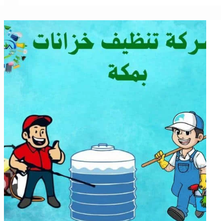
بمكة
0565843884
خصم
30%