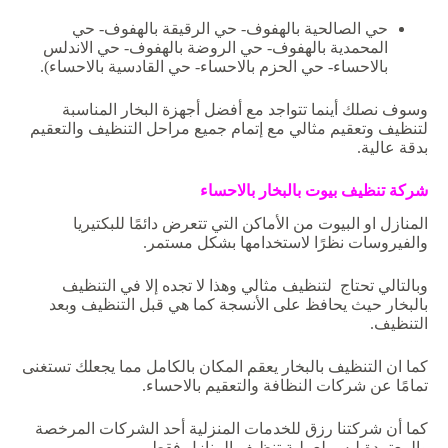
حي الصالحية بالهفوف- حي الرقيقة بالهفوف- حي
المحمدية بالهفوف- حي الروضة بالهفوف- حي الاندلس
بالاحساء- حي الحزم بالاحساء- حي القادسية بالاحساء).
وسوف نصلك أينما تتواجد مع أفضل أجهزة البخار المناسبة
لتنظيف وتعقيم مثالي مع إتمام جميع مراحل التنظيف والتعقيم
بدقة عالية.
شركة
تنظيف
بيوت
بالبخار
بالاحساء
المنازل او البيوت من الأماكن التي تتعرض دائمًا للبكتيريا
والفيروسات نظرًا لاستخدامها بشكل مستمر.
وبالتالي تحتاج لتنظيف مثالي وهذا لا تجده إلا في التنظيف
بالبخار حيث يحافظ على الأنسجة كما هي قبل التنظيف وبعد
التنظيف.
كما ان التنظيف بالبخار يعقم المكان بالكامل مما يجعلك تستغنى
تمامًا عن شركات النظافة والتعقيم بالاحساء.
كما أن شركتنا رزق للخدمات المنزلية أحد الشركات المرخصة
والمعتمدة ليس لعملية تنظيف المنازل فقط.