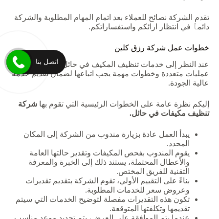
تقدم الشركة نصائح للعملاء بعد اتمام المهام المطلوبة والشركة
دائمٱ في انتظار ارائكم واستفساراتكم.
خطوات عمل شركة رزق كلين
اتصل بنا
عند النظر إلى خدمات تنظيف المكيف في حائل، يتضح أن هناك
عمليات متعددة وخطوات مهمة يجب اتباعها لضمان تقديم خدمة
عالية الجودة.
إليكم نظرة عامة على الخطوات الرئيسية التي تقوم بها
شركة
تنظيف مكيفات في حائل.
يبدأ العمل عادة بزيارة مندوب من الشركة إلى المكان
المحدد.
يقوم المندوب بفحص المكيفات وتقدير حالتها العامة
والأعطال المحتملة، يستند ذلك إلى الخبرة والمعرفة
التقنية للفريق المختص.
بناءً على التقييم الأولي، تقوم الشركة بتقديم تقديرات
وعروض سعر للخدمات المطلوبة.
تكون هذه التقديرات مفصلة لتوضيح الخدمات التي سيتم
تقديمها وتكلفتها المتوقعة.
عندما
يتم
الموافقة
على
العرض،
يتم
تحديد
موعد
مناسب