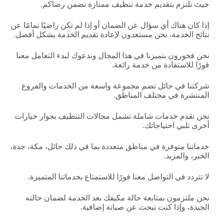
حيث
نلتزم
بتقديم
خدمة
تنظيف
ممتازة
تضمن
رضاكم
.
إذا
كان
هناك
أي
سؤال
عن
الضمان
أو
إذا
لم
تكن
راضيًا
تمامًا
عن
نتائج
الخدمة،
نحن
مستعدون
لإعادة
تقديم
الخدمة
بشكل
أفضل
.
نحن
فخورون
بتميزنا
في
هذا
المجال
وندعوك
لبدء
التعامل
معنا
فورًا
للاستفادة
من
خدمة
رائعة
.
شركتنا
في
حائل
تضم
مجموعة
واسعة
من
الخدمات
والفروع
المنتشرة
في
مختلف
المناطق
.
نحن
نقدم
خدمات
شاملة
تشمل
مجالات
التنظيف
بجوار
خيارات
أخرى
تلبي
احتياجاتك
.
خدماتنا
متوفرة
في
مناطق
متعددة
بما
في
ذلك
حائل،
مكة،
جدة،
الخبر،
والمزيد
.
لا
تتردد
في
التواصل
معنا
فورًا
للاستمتاع
بخدماتنا
المتميزة
.
نحن
ملتزمون
بمتابعة
حالة
مكيفك
بعد
الخدمة
لضمان
حالته
الجيدة،
وإذا
كنت
تبحث
عن
صيانة
إضافية
.