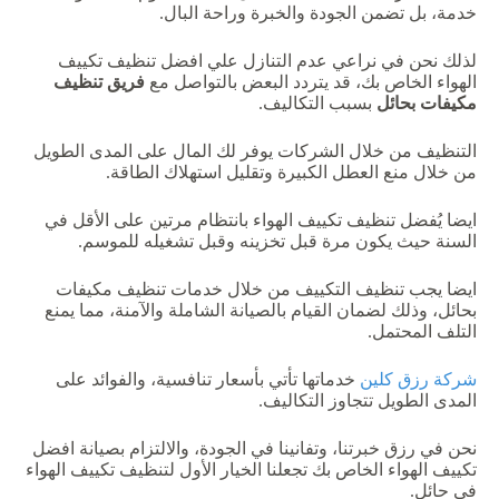
خدمة،
بل
تضمن
الجودة
والخبرة
وراحة
البال
.
لذلك
نحن
في
نراعي عدم التنازل
علي
افضل
تنظيف
تكييف
الهواء
الخاص
بك،
قد
يتردد
البعض
بالتواصل
مع
فريق تنظيف
مكيفات بحائل
بسبب
التكاليف
.
التنظيف
من
خلال
الشركات
يوفر
لك
المال
على
المدى
الطويل
من
خلال
منع
العطل
الكبيرة
وتقليل
استهلاك
الطاقة
.
ايضا
يُفضل
تنظيف
تكييف
الهواء
بانتظام
مرتين
على
الأقل
في
السنة
حيث
يكون
مرة
قبل
تخزينه
وقبل
تشغيله
للموسم
.
ايضا
يجب
تنظيف
التكييف
من
خلال
خدمات
تنظيف
مكيفات
بحائل،
وذلك
لضمان
القيام بالصيانة الشاملة والآمنة، مما يمنع
التلف المحتمل.
شركة
رزق
كلين
خدماتها
تأتي
بأسعار
تنافسية،
والفوائد
على
المدى
الطويل
تتجاوز
التكاليف
.
نحن
في
رزق
خبرتنا،
وتفانينا
في
الجودة،
والالتزام
بصيانة
افضل
تكييف
الهواء
الخاص
بك
تجعلنا
الخيار
الأول
لتنظيف
تكييف
الهواء
في
حائل
.