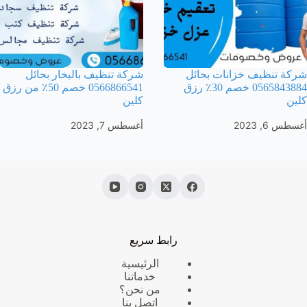
شركة تنظيف خزانات بحائل
شركة تنظيف بالبخار بحائل
0565843884 خصم 30٪ رزق
0566866541 خصم 50٪ من رزق
كلين
كلين
أغسطس 6, 2023
أغسطس 7, 2023
رابط سريع
الرئيسية
خدماتنا
من نحن؟
اتصل بنا