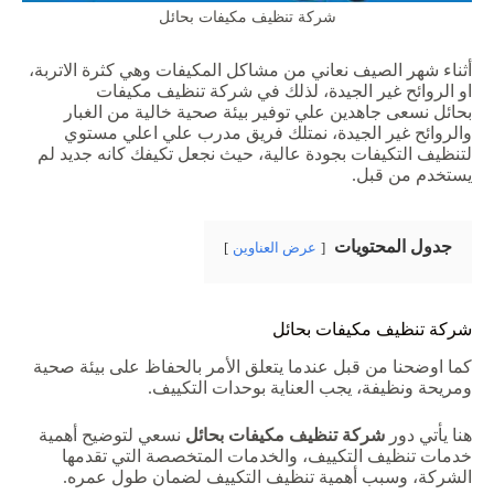
شركة تنظيف مكيفات بحائل
أثناء
شهر
الصيف
نعاني
من
مشاكل
المكيفات
وهي
كثرة
الاتربة،
او
الروائح
غير
الجيدة،
لذلك في
شركة
تنظيف
مكيفات
بحائل
نسعى
جاهدين
علي
توفير
بيئة
صحية
خالية
من
الغبار
والروائح
غير
الجيدة، ن
متلك
فريق
مدرب
علي
اعلي
مستوي
لتنظيف
التكيفات
بجودة
عالية،
حيث
نجعل
تكيفك
كانه
جديد
لم
يستخدم
من
قبل.
جدول المحتويات
عرض العناوين
شركة
تنظيف
مكيفات
بحائل
كما
اوضحنا
من
قبل
عندما
يتعلق
الأمر
بالحفاظ
على
بيئة
صحية
ومريحة
ونظيفة،
يجب
العناية
بوحدات
التكييف
.
هنا
يأتي
دور
شركة تنظيف مكيفات بحائل
نسعي
لتوضيح
أهمية
خدمات
تنظيف
التكييف،
والخدمات
المتخصصة
التي
تقدمها
الشركة
،
وسبب
أهمية
تنظيف
التكييف
لضمان
طول
عمره
.