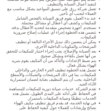
لتنفيذ
أعمال
الصيانة
والتنظيف
.
تعمل
شركة
رزق
على
تنسيق
المواعيد
بشكل
مناسب
مع
العملاء
لتجنب
أي
تأخير
.
عند
بدء
العمل،
يقوم
فريق
الصيانة
بالفحص
الشامل
للمكيفات
وكشف
أي
أعطال
أو
مشاكل
محتملة
.
نستخدم
أجهزة
تشخيص
متقدمة
لتحديد
الأعطال
بدقة
.
تتضمن
هذه
الخطوة
إجراء
أي
عمليات
إصلاح
ضرورية
للمكيفات
.
يمكن
أن
يتضمن
ذلك
تبديل
الأجزاء
التالفة
أو
تنظيف
المرشحات
والمكونات
الداخلية
الأخرى
.
بعد
الصيانة
والإصلاح،
يجب
إجراء
اختبار
للمكيفات
للتحقق
من
أنها
تعمل
بكفاءة
وبشكل
صحيح
.
يتم
ضبط
الإعدادات
والتأكد
من
أن
المكيف
يقوم
بتبريد
الهواء
بشكل
فعال
.
تشمل
هذه
الخطوة
تنظيف
الجزء
الخارجي
والداخلي
للمكيفات،
بما
في
ذلك
المرشحات
والشبكات
والأسطح
الداخلية،
يجب
أن
يتم
التنظيف
بعناية
لضمان
استمرارية
الأداء
الجيد
.
تقدم
الشركة
خدمات
صيانة
دورية
للمكيفات
للمساهمة
في
الحفاظ
على
أدائه
على
المدى
الطويل،
تشمل
هذه
الخدمات
تنظيفًا
وصيانة
المكيفات
باستمرار
.
في
نهاية
الخدمة،
قد
يقدم
فريق
تنظيف
مكيف
الهواء
نصائح
وإرشادات
للعملاء
حول
كيفية
الحفاظ
على