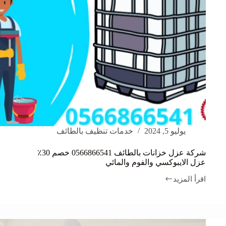
يوليو 5, 2024
خدمات تنظيف بالطائف
شركة عزل خزانات بالطائف 0566866541 خصم 30٪
عزل الايبوكسي والفوم والمائي
اقرأ المزيد
شركة
عزل
خزانات
بالطائف
0566866541