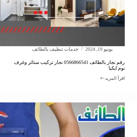
يونيو 19, 2024
خدمات تنظيف بالطائف
رقم نجار بالطائف 0566866541 نجار تركيب ستائر وغرف
نوم ايكيا
اقرأ المزيد
رقم
نجار
بالطائف
0566866541
نجار
تركيب
ستائر
وغرف
نوم
ايكيا