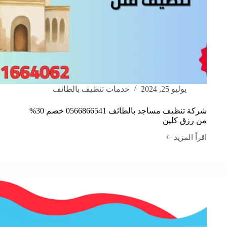
يوليو 25, 2024
خدمات تنظيف بالطائف
شركة تنظيف مساجد بالطائف 0566866541 خصم 30%
من رزق كلين
اقرأ المزيد
شركة
تنظيف
مساجد
بالطائف
0566866541
خصم
30%
من
رزق
كلين