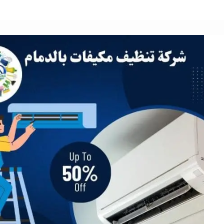
سباك
بالطائف
0566866541
أفضل
خصومات
من
رزق
كلين