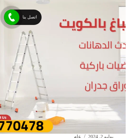
خصم
30٪
عزل
اتصل بنا
الايبوكسي
والفوم
والمائي
يوليو 2, 2024
عام