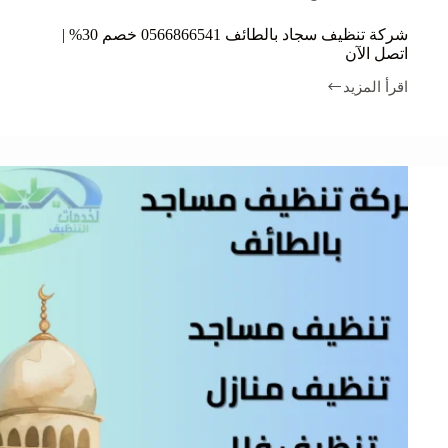
شركة تنظيف سجاد بالطائف 0566866541 خصم 30% |
اتصل الآن
اقرأ المزيد
شركة
تنظيف
سجاد
بالطائف
0566866541
خصم
30%
|
اتصل
الآن