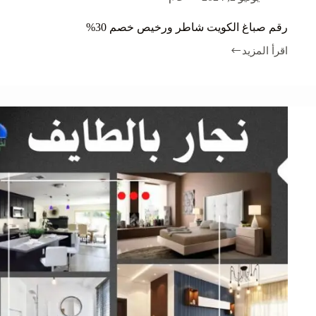
رقم صباغ الكويت شاطر ورخيص خصم 30%
اقرأ المزيد
رقم
صباغ
الكويت
شاطر
ورخيص
خصم
30%