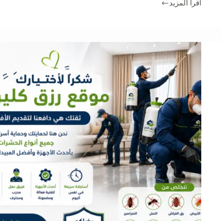
اقرأ المزيد
شركة
تنظيف
فلل
بالطائف
0566866541
خصم
30%
من
رزق
كلين