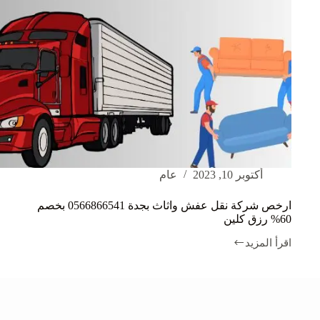
أكتوبر 10, 2023
عام
ارخص شركة نقل عفش واثاث بجدة 0566866541 بخصم
60% رزق كلين
اقرأ المزيد
ارخص
شركة
نقل
عفش
واثاث
بجدة